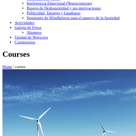
Inteligencia Emocional (Neurociencias)
Rasgos de Deshonestidad y sus motivaciones
Publicidad, Tatuajes y Garabatos
Seminario de Mindfulness para el manejo de la Ansiedad
Actividades
Galería de Fotos
Alumnos
Unidad de Negocios
Contáctenos
Courses
Home
\
cursos